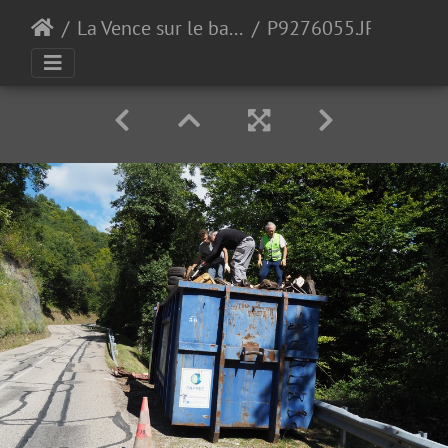
La Vence sur le bas de Quaix
P9276055.JPG