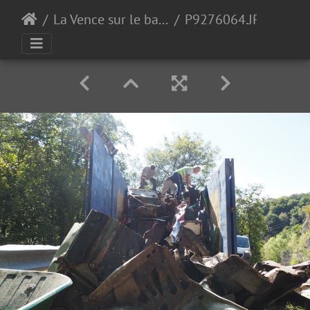
La Vence sur le bas de Quaix
P9276064.JPG