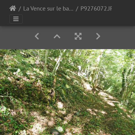
La Vence sur le bas de Quaix
P9276072.JPG