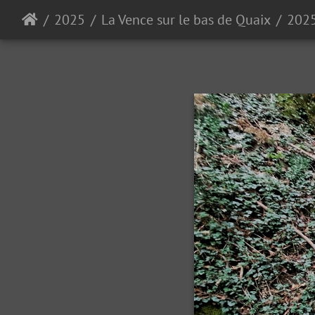
2025
La Vence sur le bas de Quaix
202