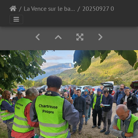
La Vence sur le bas de Quaix
20250927 083632