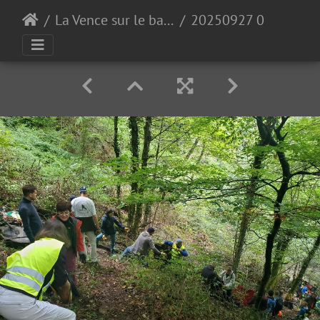
La Vence sur le bas de Quaix
20250927 091726