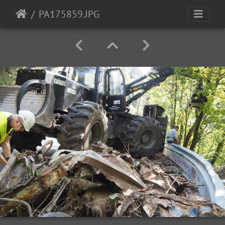
PA175859.JPG