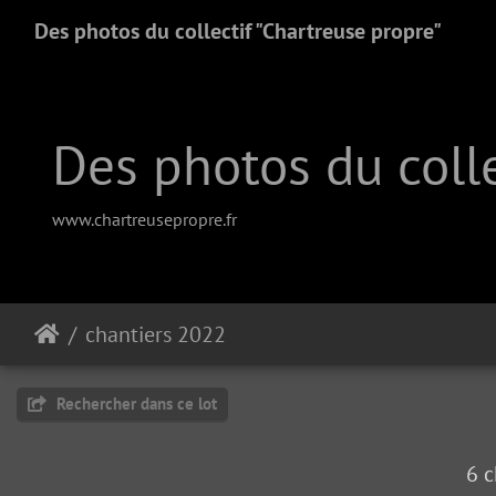
Des photos du collectif "Chartreuse propre"
Des photos du colle
www.chartreusepropre.fr
chantiers 2022
Rechercher dans ce lot
6 c