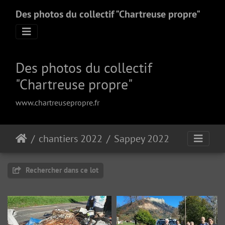
Des photos du collectif "Chartreuse propre"
Des photos du collectif
"Chartreuse propre"
www.chartreusepropre.fr
chantiers 2022
Sappey 2022
Rechercher dans ce lot