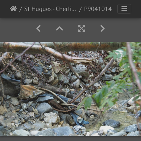
St Hugues - Cherlieu, Fontanil - avant, après chantier
P9041014