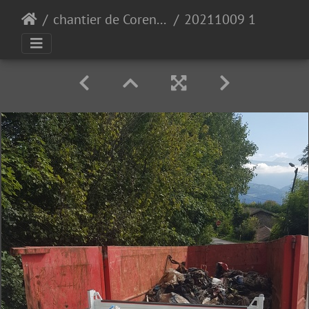
chantier de Corenc 09/10
20211009 133501