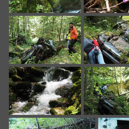
P6136787.JPG
P6136791.
carcasse déjà évacuée !
carcasse déjà év
P6136810.JPG
carcasse déjà év