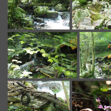
P6136770.JPG
P6136773.
P6136778.JPG
P613