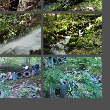
6136793.JPG
carcasse déjà évacuée !
P6136807.JPG
P6136808.JPG
7102326.JPG
P7102328.JPG