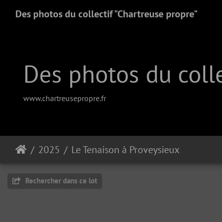
Des photos du collectif "Chartreuse propre"
Des photos du colle
www.chartreusepropre.fr
2025
Le Tenaison à Proveysieux
Rechercher dans ce lot