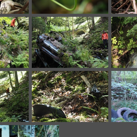
JPG
P6136792.JPG
P
acuée !
carcasse déjà évacuée !
acuée !
carcasse déjà évacuée !
P