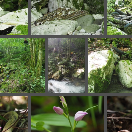
JPG
P6136774.JPG
P
6780.JPG
P6136783.JPG
P613678