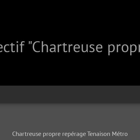
ctif "Chartreuse prop
Chartreuse propre repérage Tenaison Métro