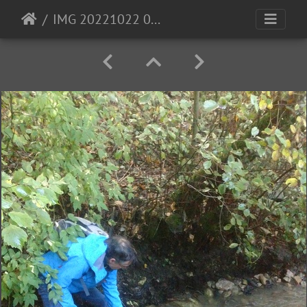
IMG 20221022 093033235 BURST001