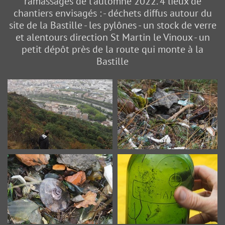
ramassages de l'automne 2022. 4 lieux de
chantiers envisagés : - déchets diffus autour du
site de la Bastille - les pylônes - un stock de verre
et alentours direction St Martin le Vinoux - un
petit dépôt près de la route qui monte à la
Bastille
P8300923.JPG
P8300926.JPG