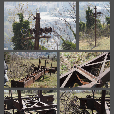
P3280447.JPG
P3280448.JPG
P3280449.JPG
P3280450.JPG
P3280454.JPG
P3280455.JPG