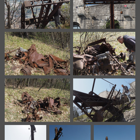
P3280486.JPG
P3280490.JPG
P3280491.JPG
P3280492.JPG
P3280495.JPG
P3280496.JPG