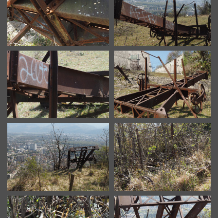
P3280468.JPG
P3280470.JPG
P3280471.JPG
P3280474.JPG
P3280475.JPG
P3280477.JPG