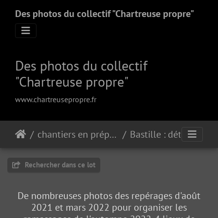
Des photos du collectif "Chartreuse propre"
Des photos du collectif
"Chartreuse propre"
www.chartreusepropre.fr
chantiers en préparation 2022
Bastille : détails
Rechercher dans ce lot
De nombreuses photos des repérages d'août
2021 et mars 2022 pour organiser les