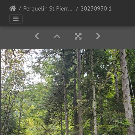
Perquelin St Pierre de Chartreuse 30-09-23
20230930 110705