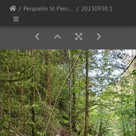
Perquelin St Pierre de Chartreuse 30-09-23
20230930 111602