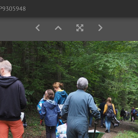
P9305948