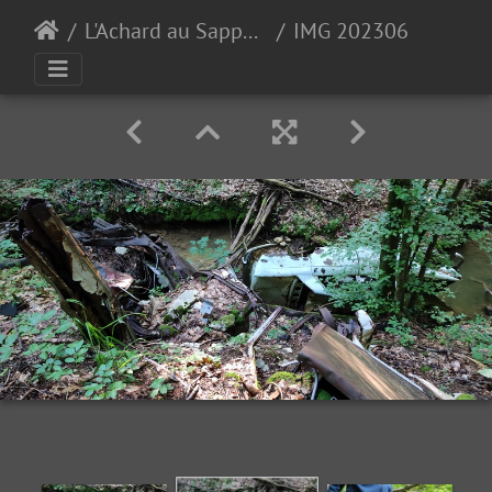
L'Achard au Sappey en Chartreuse 30-09-23
IMG 20230616 081116