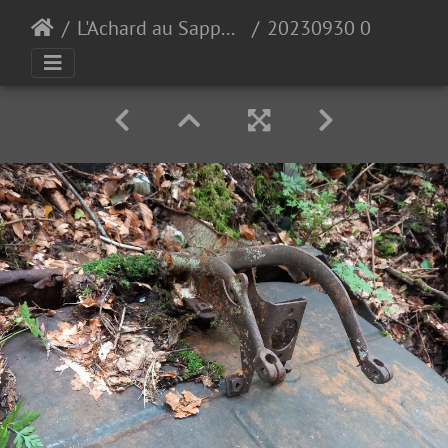
L'Achard au Sappey en Chartreuse 30-09-23
20230930 085504