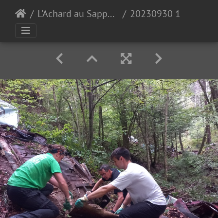
L'Achard au Sappey en Chartreuse 30-09-23
20230930 101345