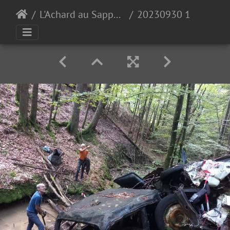
L'Achard au Sappey en Chartreuse 30-09-23
20230930 104129