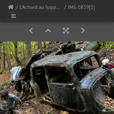
L'Achard au Sappey en Chartreuse 30-09-23
IMG 0859[1]