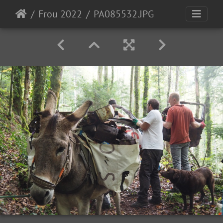
Frou 2022
PA085532.JPG