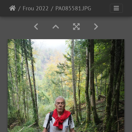
Frou 2022
PA085581.JPG