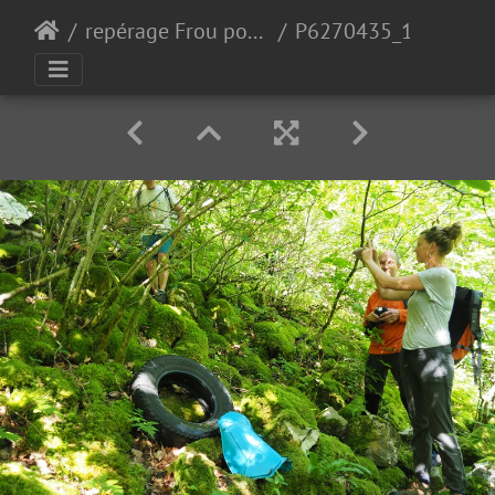
repérage Frou pour 2024
P6270435_1.JPG