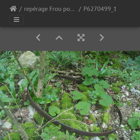
repérage Frou pour 2024
P6270499_1.JPG