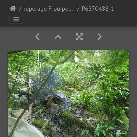
repérage Frou pour 2024
P6270488_1.JPG