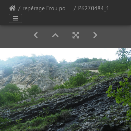
repérage Frou pour 2024
P6270484_1.JPG